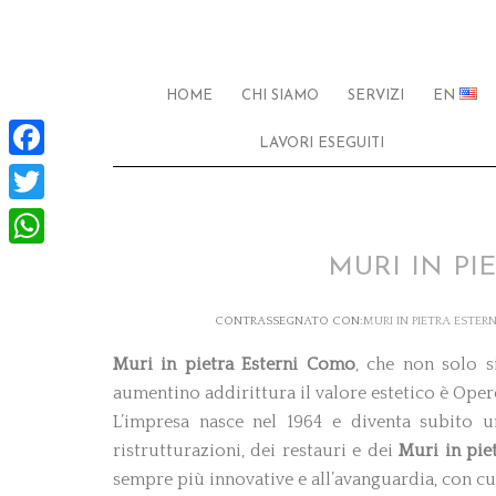
HOME
CHI SIAMO
SERVIZI
EN
LAVORI ESEGUITI
Facebook
Twitter
WhatsApp
MURI IN P
CONTRASSEGNATO CON:
MURI IN PIETRA ESTE
Muri in pietra
Esterni Como
, che non solo s
aumentino addirittura il valore estetico è Opere
L’impresa nasce nel 1964 e diventa subito u
ristrutturazioni, dei restauri e dei
Muri in pie
sempre più innovative e all’avanguardia, con cui