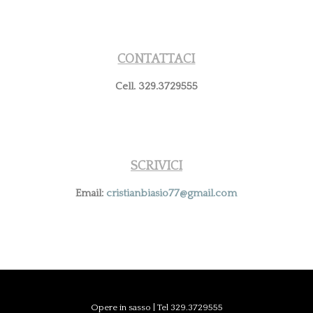
CONTATTACI
Cell. 329.3729555
SCRIVICI
Email:
cristianbiasio77@gmail.com
Opere in sasso | Tel 329.3729555