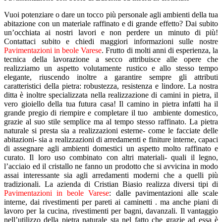
Vuoi potenziare o dare un tocco più personale agli ambienti della tua
abitazione con un materiale raffinato e di grande effetto? Dai subito
un’occhiata ai nostri lavori e non perdere un minuto di più!
Contattaci subito e chiedi maggiori informazioni sulle nostre
Pavimentazioni in beole Varese
. Frutto di molti anni di esperienza, la
tecnica della lavorazione a secco attribuisce alle opere che
realizziamo un aspetto volutamente rustico e allo stesso tempo
elegante, riuscendo inoltre a garantire sempre gli attributi
caratteristici della pietra: robustezza, resistenza e lindore. La nostra
ditta è inoltre specializzata nella realizzazione di camini in pietra, il
vero gioiello della tua futura casa! Il camino in pietra infatti ha il
grande pregio di riempire e completare il tuo ambiente domestico,
grazie al suo stile semplice ma al tempo stesso raffinato. La pietra
naturale si presta sia a realizzazioni esterne- come le facciate delle
abitazioni- sia a realizzazioni di arredamenti e finiture interne, capaci
di assegnare agli ambienti domestici un aspetto molto raffinato e
curato. Il loro uso combinato con altri materiali- quali il legno,
l’acciaio ed il cristallo ne fanno un prodotto che si avvicina in modo
assai interessante sia agli arredamenti moderni che a quelli più
tradizionali. La azienda di Cristian Biasio realizza diversi tipi di
Pavimentazioni in beole Varese
: dalle pavimentazioni alle scale
interne, dai rivestimenti per pareti ai caminetti . ma anche piani di
lavoro per la cucina, rivestimenti per bagni, davanzali. Il vantaggio
nell’utilizzo della pietra naturale sta nel fatto che grazie ad essa è