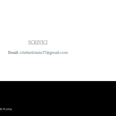
SCRIVICI
Email:
cristianbiasio77@gmail.com
iti Roma