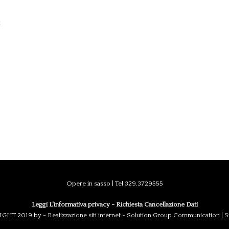
E
Opere in sasso | Tel 329.3729555
Leggi L'informativa privacy
-
Richiesta Cancellazione Dati
GHT 2019 by -
Realizzazione siti internet
-
Solution Group Communication
|
S