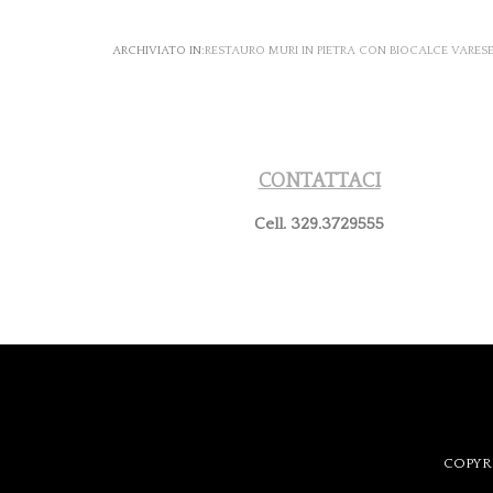
ARCHIVIATO IN:
RESTAURO MURI IN PIETRA CON BIOCALCE VARES
CONTATTACI
Cell. 329.3729555
COPYRI